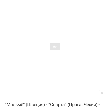
"
Мальмё
" (
Швеция
) - "
Спарта
" (
Прага
,
Чехия
) -