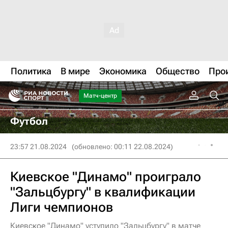
Политика
В мире
Экономика
Общество
Про
Матч-центр
Футбол
23:57 21.08.2024
(обновлено: 00:11 22.08.2024)
Киевское "Динамо" проиграло
"Зальцбургу" в квалификации
Лиги чемпионов
Киевское "Динамо" уступило "Зальцбургу" в матче