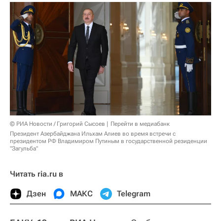
© РИА Новости / Григорий Сысоев
Перейти в медиабанк
Президент Азербайджана Ильхам Алиев во время встречи с
президентом РФ Владимиром Путиным в государственной резиденции
"Загульба"
Читать ria.ru в
Дзен
МАКС
Telegram