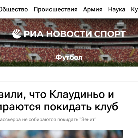
Общество
Происшествия
Армия
Наука
Ку
Футбол
вили, что Клаудиньо и
ираются покидать клуб
ассьерра не собираются покидать "Зенит"