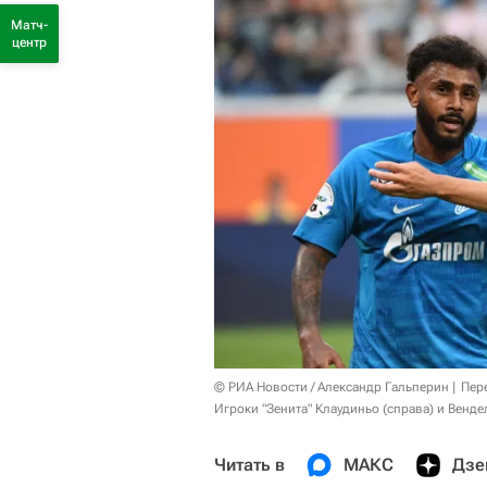
Матч-
центр
© РИА Новости / Александр Гальперин
Пер
Игроки "Зенита" Клаудиньо (справа) и Венде
Читать в
МАКС
Дзе