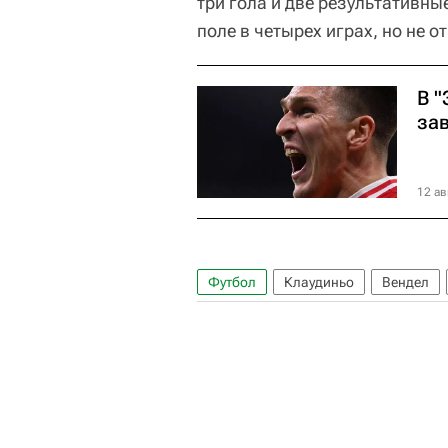
три гола и две результативны
поле в четырех играх, но не 
В "
за
12 ав
Футбол
Клаудиньо
Вендел