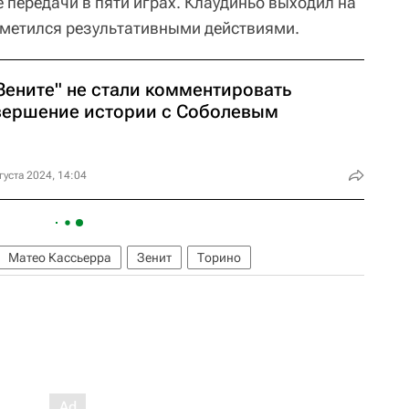
е передачи в пяти играх. Клаудиньо выходил на
отметился результативными действиями.
Зените" не стали комментировать
вершение истории с Соболевым
густа 2024, 14:04
Матео Кассьерра
Зенит
Торино