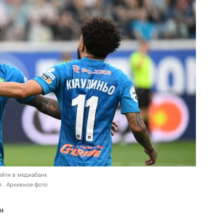
ейти в медиабанк
л . Архивное фото
н