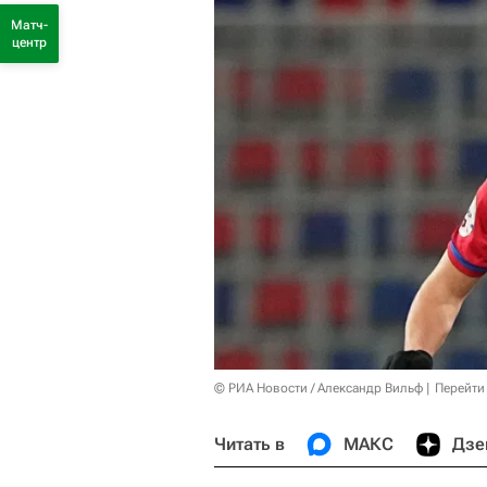
Матч-
центр
© РИА Новости / Александр Вильф
Перейти
Читать в
МАКС
Дзе