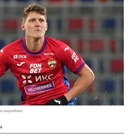
 в медиабанк
н