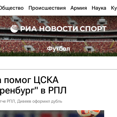
Общество
Происшествия
Армия
Наука
Ку
Футбол
а помог ЦСКА
ренбург" в РПЛ
тче РПЛ, Дивеев оформил дубль