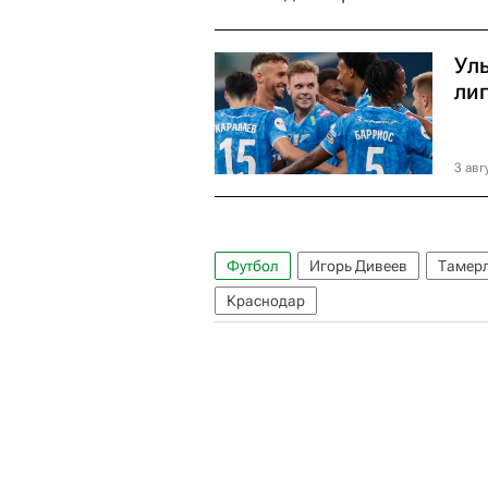
Ул
ли
3 авг
Футбол
Игорь Дивеев
Тамер
Краснодар