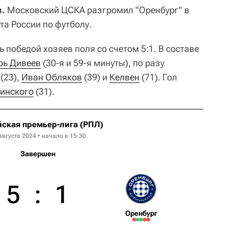
и.
Московский ЦСКА разгромил "Оренбург" в
та России по футболу.
 победой хозяев поля со счетом 5:1. В составе
рь Дивеев
(30-я и 59-я минуты), по разу
(23),
Иван Обляков
(39) и
Келвен
(71). Гол
инского
(31).
ская премьер-лига (РПЛ)
августа 2024 • начало в 15:30
Завершен
5
:
1
Оренбург