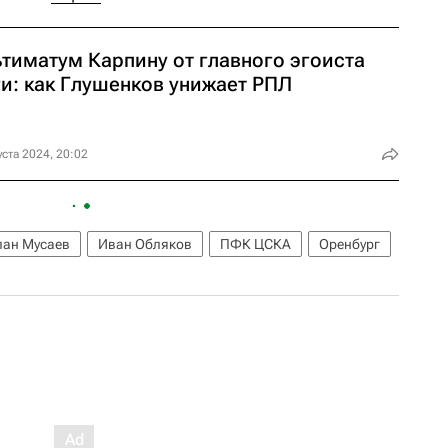
ьтиматум Карпину от главного эгоиста
ги: как Глушенков унижает РПЛ
уста 2024, 20:02
лан Мусаев
Иван Обляков
ПФК ЦСКА
Оренбург