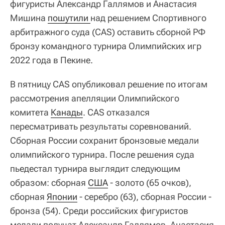
фигуристы Александр Галлямов и Анастасия
Мишина
пошутили 
над решением Спортивного
арбитражного суда (CAS) оставить сборной РФ
бронзу командного турнира Олимпийских игр
2022 года в Пекине.
В пятницу CAS опубликовал решение по итогам
рассмотрения апелляции Олимпийского
комитета
Канады
. CAS отказался
пересматривать результаты соревнований.
Сборная России сохранит бронзовые медали
олимпийского турнира. После решения суда
пьедестал турнира выглядит следующим
образом: сборная
США
- золото (65 очков),
сборная
Японии
- серебро (63), сборная России -
бронза (54). Среди российских фигуристов
медали получат Александр Галлямов, Анастасия