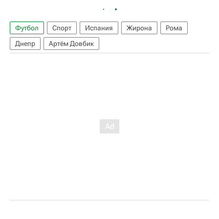
Футбол
Спорт
Испания
Жирона
Рома
Днепр
Артём Довбик