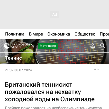
Политика
В мире
Экономика
Общество
Про
Матч-центр
Теннис
21:37 30.07.2024
Британский теннисист
пожаловался на нехватку
холодной воды на Олимпиаде
Дрейпер пожаловался на необеспечение теннисистов