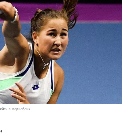
ейти в медиабанк
н