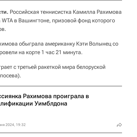
ти.
Российская теннисистка Камилла Рахимова
а WTA в Вашингтоне, призовой фонд которого
ов.
ахимова обыграла американку Кэти Волынец со
провели на корте 1 час 21 минута.
рает с третьей ракеткой мира белоруской
посева).
ссиянка Рахимова проиграла в
алификации Уимблдона
ня 2024, 19:32