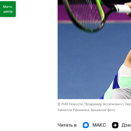
Матч-
центр
© РИА Новости / Владимир Астапкович
Пер
Камилла Рахимова. Архивное фото
Читать в
МАКС
Дзе