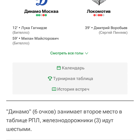
Динамо Москва
Локомотив
12‎’‎ •
Лука Гагнидзе
39‎’‎ •
Дмитрий Воробьев
(
Бителло
)
(
Сергей Пиняев
)
59‎’‎ •
Милан Майсторович
(
Бителло
)
Смотреть все голы
Календарь
Турнирная таблица
История встреч
"Динамо" (6 очков) занимает второе место в
таблице РПЛ, железнодорожники (3) идут
шестыми.