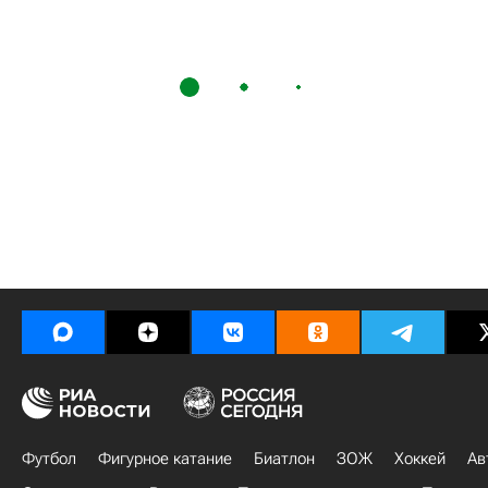
Футбол
Фигурное катание
Биатлон
ЗОЖ
Хоккей
Ав