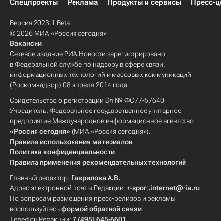
Спецпроекты
Реклама
Продукты и сервисы
Пресс-ц
Версия 2023.1 Beta
© 2026 МИА «Россия сегодня»
Вакансии
Сетевое издание РИА Новости зарегистрировано
в Федеральной службе по надзору в сфере связи,
информационных технологий и массовых коммуникаций
(Роскомнадзор) 08 апреля 2014 года.
Свидетельство о регистрации Эл № ФС77-57640
Учредитель: Федеральное государственное унитарное
предприятие Международное информационное агентство
«Россия сегодня»
(МИА «Россия сегодня»).
Правила использования материалов
Политика конфиденциальности
Правила применения рекомендательных технологий
Главный редактор:
Гаврилова А.В.
Адрес электронной почты Редакции:
r-sport.internet@ria.ru
По вопросам размещения пресс-релизов и рекламы
воспользуйтесь
формой обратной связи
Телефон Редакции:
7 (495) 645-6601