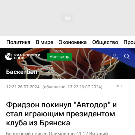
Политика
В мире
Экономика
Общество
Про
Матч-центр
Баскетбол
12:31 26.07.2024
(обновлено: 13:22 26.07.2024)
Фридзон покинул "Автодор" и
стал играющим президентом
клуба из Брянска
Бронзовый призер Олимпиады-2012 Виталий