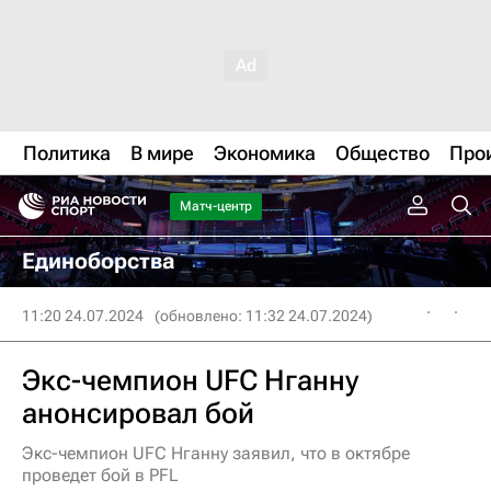
Политика
В мире
Экономика
Общество
Про
Матч-центр
Единоборства
11:20 24.07.2024
(обновлено: 11:32 24.07.2024)
Экс-чемпион UFC Нганну
анонсировал бой
Экс-чемпион UFC Нганну заявил, что в октябре
проведет бой в PFL