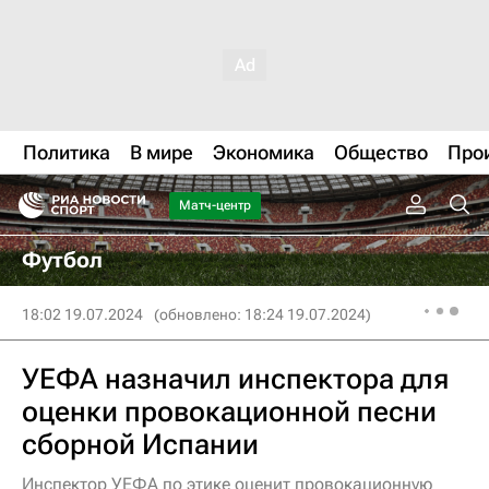
Политика
В мире
Экономика
Общество
Про
Матч-центр
Футбол
18:02 19.07.2024
(обновлено: 18:24 19.07.2024)
УЕФА назначил инспектора для
оценки провокационной песни
сборной Испании
Инспектор УЕФА по этике оценит провокационную