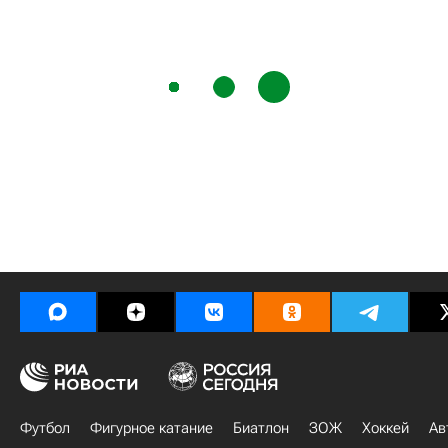
Футбол
Фигурное катание
Биатлон
ЗОЖ
Хоккей
Ав