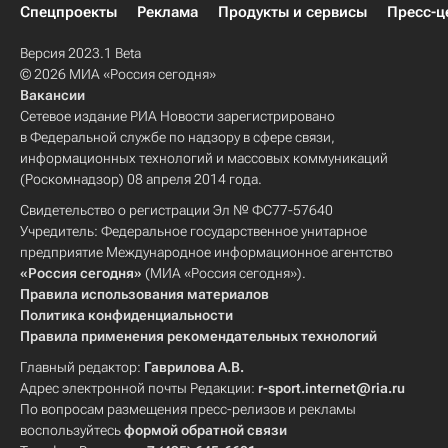
Спецпроекты
Реклама
Продукты и сервисы
Пресс-ц
Версия 2023.1 Beta
© 2026 МИА «Россия сегодня»
Вакансии
Сетевое издание РИА Новости зарегистрировано
в Федеральной службе по надзору в сфере связи,
информационных технологий и массовых коммуникаций
(Роскомнадзор) 08 апреля 2014 года.
Свидетельство о регистрации Эл № ФС77-57640
Учредитель: Федеральное государственное унитарное
предприятие Международное информационное агентство
«Россия сегодня»
(МИА «Россия сегодня»).
Правила использования материалов
Политика конфиденциальности
Правила применения рекомендательных технологий
Главный редактор:
Гаврилова А.В.
Адрес электронной почты Редакции:
r-sport.internet@ria.ru
По вопросам размещения пресс-релизов и рекламы
воспользуйтесь
формой обратной связи