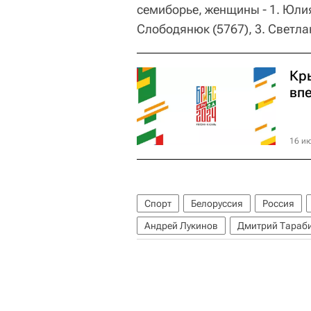
семиборье, женщины - 1. Юлия
Слободянюк (5767), 3. Светла
Кр
вп
16 ию
Спорт
Белоруссия
Россия
Андрей Лукинов
Дмитрий Тараб