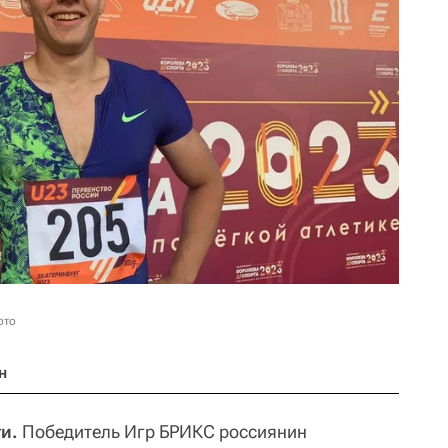
ото
н
и.
Победитель Игр БРИКС россиянин