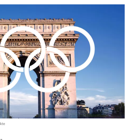
kte
н