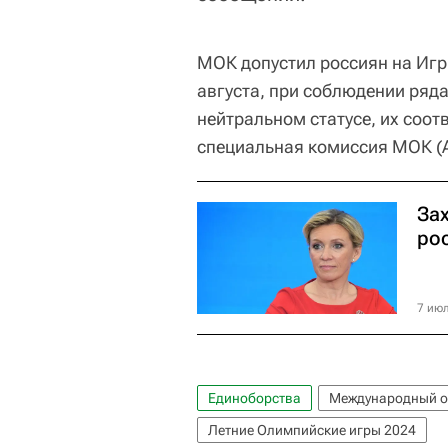
МОК допустил россиян на Игры
августа, при соблюдении ряда
нейтральном статусе, их соо
специальная комиссия МОК (A
За
ро
7 июл
Единоборства
Международный о
Летние Олимпийские игры 2024