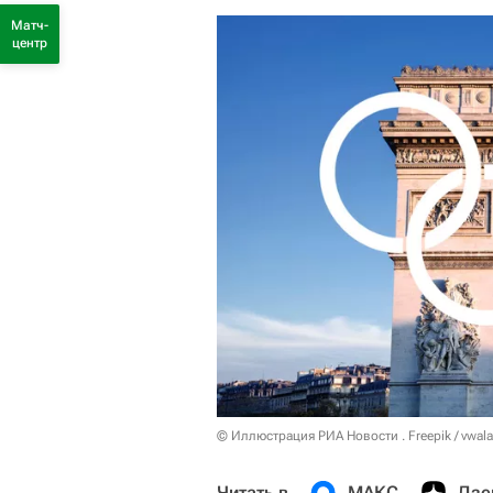
Матч-
центр
© Иллюстрация РИА Новости . Freepik / vwala
Читать в
МАКС
Дзе