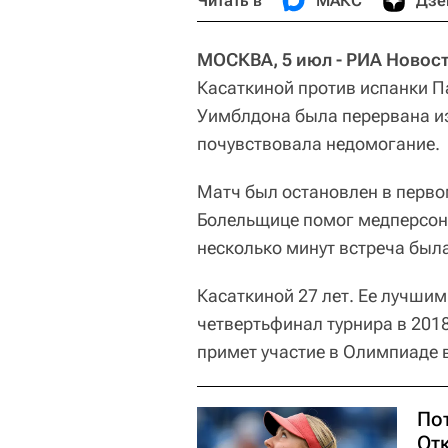
Читать в
МАКС
Дзе
МОСКВА, 5 июл - РИА Новост
Касаткиной против испанки П
Уимблдона была перервана из
почувствовала недомогание.
Матч был остановлен в первом
Болельщице помог медперсонал
несколько минут встреча был
Касаткиной 27 лет. Ее лучши
четвертьфинал турнира в 2018
примет участие в Олимпиаде 
Пот
От