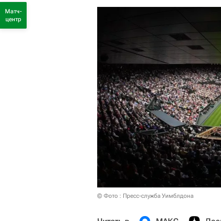
Матч-
центр
© Фото : Пресс-служба Уимблдона