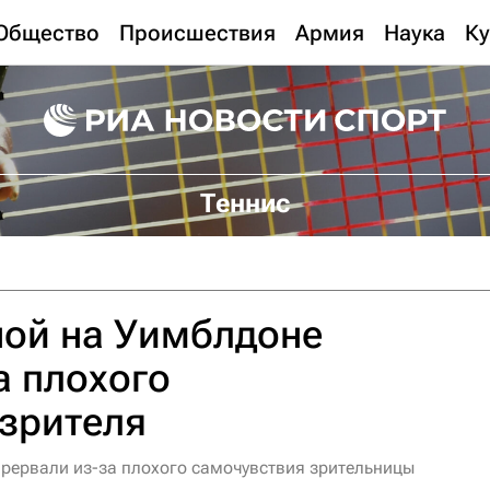
Общество
Происшествия
Армия
Наука
Ку
Теннис
ной на Уимблдоне
а плохого
зрителя
рервали из-за плохого самочувствия зрительницы