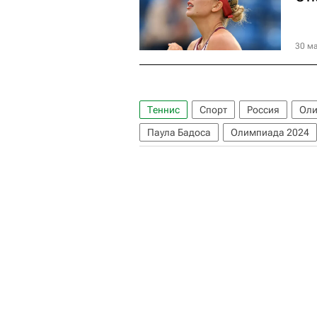
30 ма
Теннис
Спорт
Россия
Оли
Паула Бадоса
Олимпиада 2024