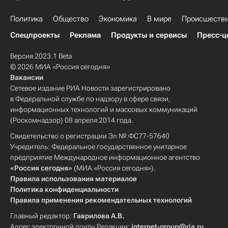
Политика
Общество
Экономика
В мире
Происшеств
Спецпроекты
Реклама
Продукты и сервисы
Пресс-ц
Версия 2023.1 Beta
© 2026 МИА «Россия сегодня»
Вакансии
Сетевое издание РИА Новости зарегистрировано
в Федеральной службе по надзору в сфере связи,
информационных технологий и массовых коммуникаций
(Роскомнадзор) 08 апреля 2014 года.
Свидетельство о регистрации Эл № ФС77-57640
Учредитель: Федеральное государственное унитарное
предприятие Международное информационное агентство
«Россия сегодня»
(МИА «Россия сегодня»).
Правила использования материалов
Политика конфиденциальности
Правила применения рекомендательных технологий
Главный редактор:
Гаврилова А.В.
Адрес электронной почты Редакции:
internet-group@ria.ru