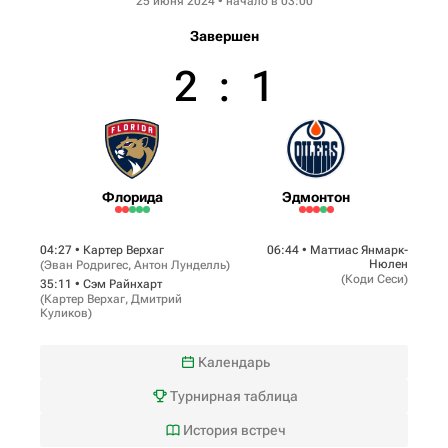
25 июня 2024 • начало в 03:00
Завершен
2
:
1
Флорида
Эдмонтон
04:27 •
Картер Верхаг
06:44 •
Маттиас Янмарк-
Нюлен
(
Эван Родригес
,
Антон Лунделль
)
(
Коди Сеси
)
35:11 •
Сэм Райнхарт
(
Картер Верхаг
,
Дмитрий
Куликов
)
Календарь
Турнирная таблица
История встреч