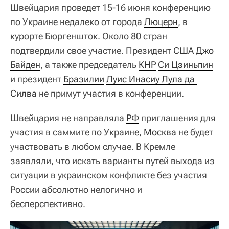
Швейцария проведет 15-16 июня конференцию
по Украине недалеко от города
Люцерн
, в
курорте Бюргеншток. Около 80 стран
подтвердили свое участие. Президент
США
Джо 
Байден
, а также председатель
КНР
Си Цзиньпин
и президент
Бразилии
Луис Инасиу Лула да 
Силва
не примут участия в конференции.
Швейцария не направляла
РФ
приглашения для
участия в саммите по Украине,
Москва
не будет
участвовать в любом случае. В Кремле
заявляли, что искать варианты путей выхода из
ситуации в украинском конфликте без участия
России абсолютно нелогично и
бесперспективно.