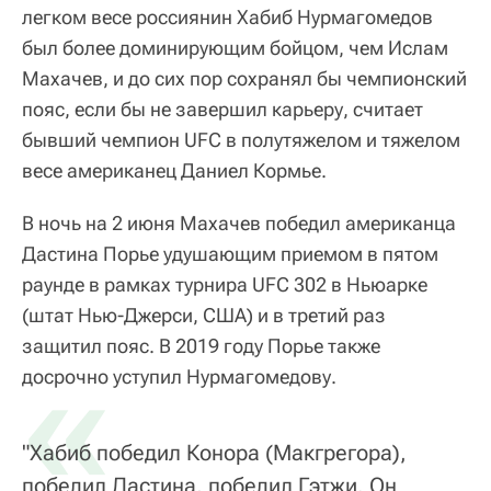
легком весе россиянин Хабиб Нурмагомедов
был более доминирующим бойцом, чем Ислам
Махачев, и до сих пор сохранял бы чемпионский
пояс, если бы не завершил карьеру, считает
бывший чемпион UFC в полутяжелом и тяжелом
весе американец Даниел Кормье.
В ночь на 2 июня Махачев победил американца
Дастина Порье удушающим приемом в пятом
раунде в рамках турнира UFC 302 в Ньюарке
(штат Нью‑Джерси, США) и в третий раз
защитил пояс. В 2019 году Порье также
«
досрочно уступил Нурмагомедову.
"Хабиб победил Конора (Макгрегора),
победил Дастина, победил Гэтжи. Он