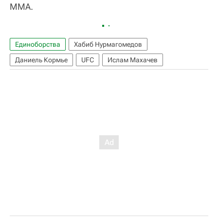
ММА.
Единоборства
Хабиб Нурмагомедов
Даниель Кормье
UFC
Ислам Махачев