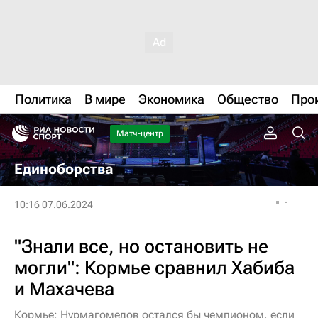
Политика
В мире
Экономика
Общество
Про
Матч-центр
Единоборства
10:16 07.06.2024
"Знали все, но остановить не
могли": Кормье сравнил Хабиба
и Махачева
Кормье: Нурмагомедов остался бы чемпионом, если