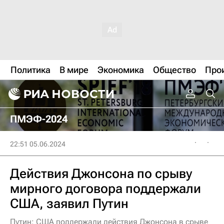
Политика
В мире
Экономика
Общество
Про
ПМЭФ-2024
22:51 05.06.2024
Действия Джонсона по срыву
мирного договора поддержали
США, заявил Путин
Путин: США поддержали действия Джонсона в срыве