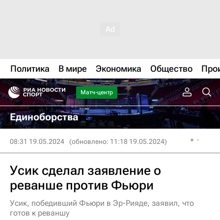
Политика
В мире
Экономика
Общество
Про
Матч-центр
Единоборства
08:31 19.05.2024
(обновлено: 11:18 19.05.2024)
Усик сделал заявление о
реванше против Фьюри
Усик, победивший Фьюри в Эр-Рияде, заявил, что
готов к реваншу