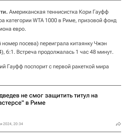
ти.
Американская теннисистка Кори Гауфф
ра категории WTA 1000 в Риме, призовой фонд
иона евро.
й номер посева) переиграла китаянку Чжэн
4), 6:1. Встреча продолжалась 1 час 48 минут.
ий Гауфф поспорит с первой ракеткой мира
дведев не смог защитить титул на
астерсе" в Риме
я 2024, 20:34