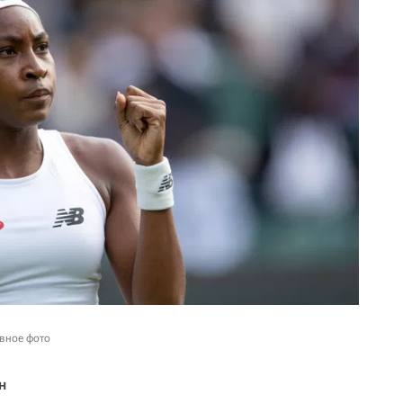
ивное фото
н