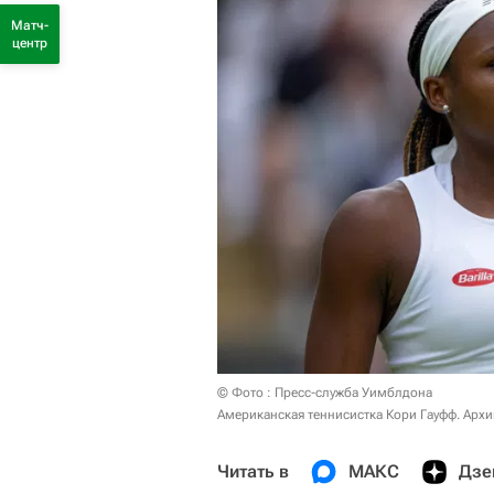
Матч-
центр
© Фото : Пресс-служба Уимблдона
Американская теннисистка Кори Гауфф. Арх
Читать в
МАКС
Дзе