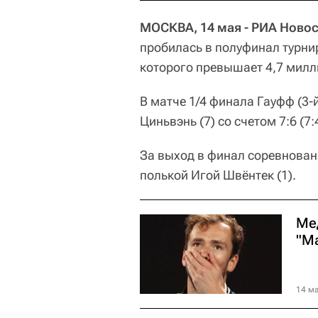
МОСКВА, 14 мая - РИА Новос
пробилась в полуфинал турни
которого превышает 4,7 милл
В матче 1/4 финала Гауфф (3-
Циньвэнь (7) со счетом 7:6 (7:
За выход в финал соревнован
полькой Игой Швёнтек (1).
Ме
"М
14 ма