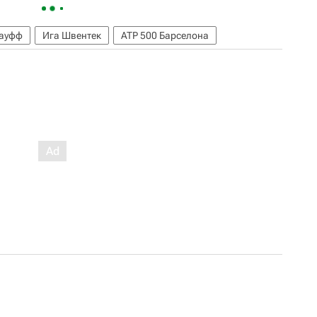
Гауфф
Ига Швентек
ATP 500 Барселона