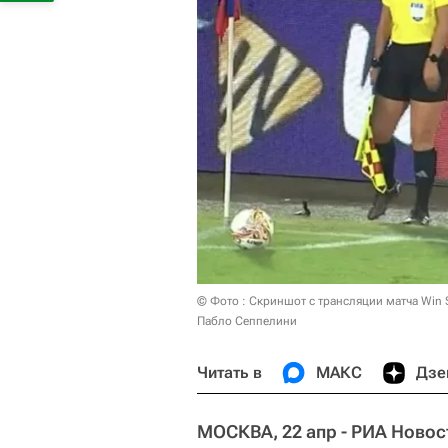
© Фото : Скриншот с трансляции матча Win 
Пабло Сеппелини
Читать в
МАКС
Дзе
МОСКВА, 22 апр - РИА Новос