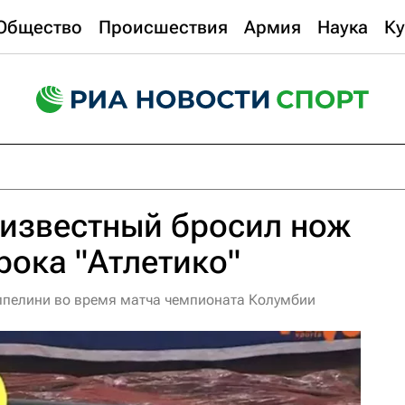
Общество
Происшествия
Армия
Наука
Ку
еизвестный бросил нож
рока "Атлетико"
ппелини во время матча чемпионата Колумбии