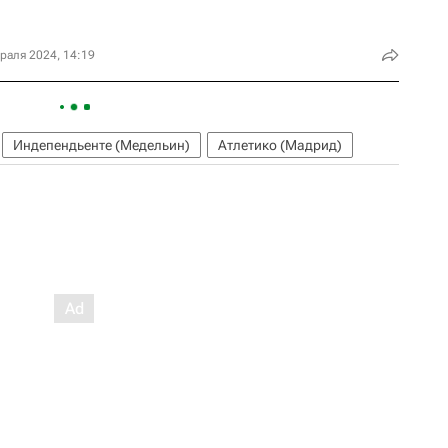
раля 2024, 14:19
Ин­де­пендь­ен­те (Медельин)
Атлетико (Мадрид)