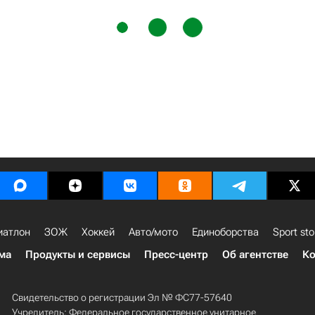
иатлон
ЗОЖ
Хоккей
Авто/мото
Единоборства
Sport sto
ма
Продукты и сервисы
Пресс-центр
Об агентстве
Ко
Свидетельство о регистрации Эл № ФС77-57640
Учредитель: Федеральное государственное унитарное