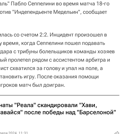
аль" Пабло Сеппелини во время матча 18-го
отив "Индепендьенте Медельин", сообщает
лась со счетом 2:2. Инцидент произошел в
у время, когда Сеппелини пошел подавать
удара с трибуны болельщиков команды хозяев
рый пролетел рядом с ассистентом арбитра и
ист схватился за голову и упал на поле, а
тановить игру. После оказания помощи
игроков матч был доигран.
наты "Реала" скандировали "Хави,
тавайся" после победы над "Барселоной"
реля 2024, 11:31