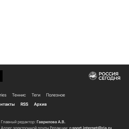
ries
Теннис
Теги
Полезное
нтакты
RSS
Архив
Главный редактор:
Гаврилова А.В.
Адрес электронной почты Редакции:
r-sport.internet@ria.ru