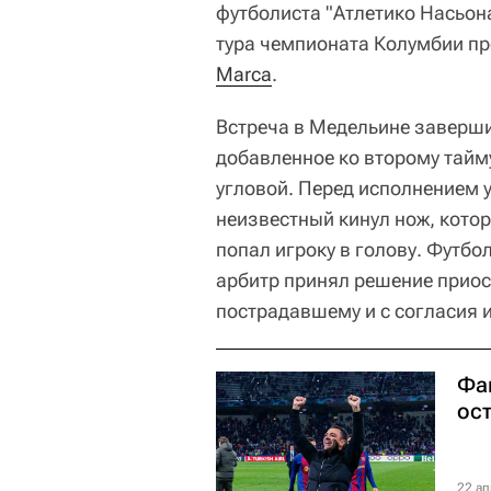
футболиста "Атлетико Насьон
тура чемпионата Колумбии пр
Marca
.
Встреча в Медельине заверши
добавленное ко второму тайм
угловой. Перед исполнением 
неизвестный кинул нож, кото
попал игроку в голову. Футбол
арбитр принял решение приос
пострадавшему и с согласия 
Фа
ос
22 ап