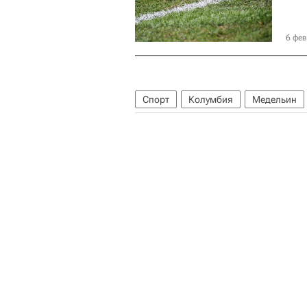
6 фев
Спорт
Колумбия
Медельин