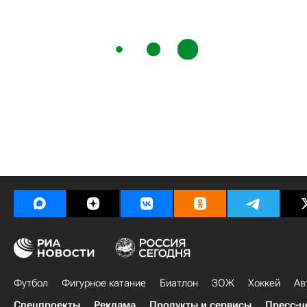
Футбол
Фигурное катание
Биатлон
ЗОЖ
Хоккей
Ав
Спецпроекты
Реклама
Продукты и сервисы
Пресс-ц