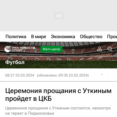
Политика
В мире
Экономика
Общество
Про
Матч-центр
Футбол
08:37 23.03.2024
(обновлено: 09:35 23.03.2024)
Церемония прощания с Уткиным
пройдет в ЦКБ
Церемония прощания с Уткиным состоится, несмотря
на теракт в Подмосковье