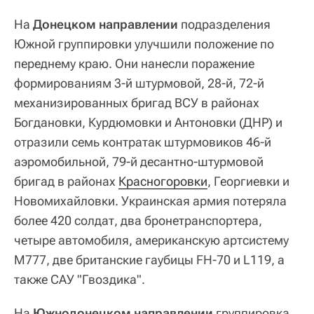
На
Донецком направлении
подразделения
Южной группировки улучшили положение по
переднему краю. Они нанесли поражение
формированиям 3-й штурмовой, 28-й, 72-й
механизированных бригад ВСУ в районах
Богдановки, Курдюмовки и Антоновки (ДНР) и
отразили семь контратак штурмовиков 46-й
аэромобильной, 79-й десантно-штурмовой
бригад в районах
Красногоровки
, Георгиевки и
Новомихайловки. Украинская армия потеряла
более 420 солдат, два бронетранспортера,
четыре автомобиля, американскую артсистему
М777, две британские гаубицы FH-70 и L119, а
также САУ "Гвоздика".
На
Южнодонецком направлении
группировка