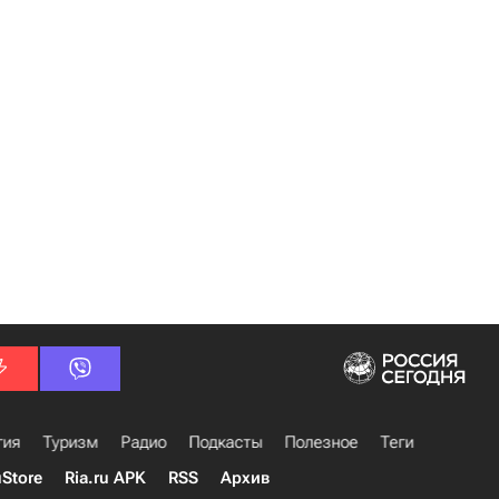
гия
Туризм
Радио
Подкасты
Полезное
Теги
uStore
Ria.ru APK
RSS
Архив