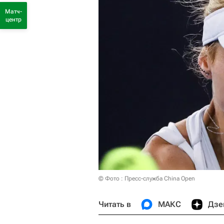
Матч-
центр
© Фото : Пресс-служба China Open
Читать в
МАКС
Дзе