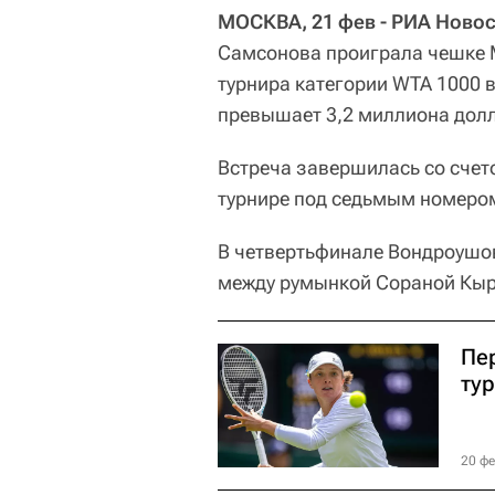
МОСКВА, 21 фев - РИА Новос
Самсонова проиграла чешке М
турнира категории WTA 1000 в
превышает 3,2 миллиона дол
Встреча завершилась со счето
турнире под седьмым номером.
В четвертьфинале Вондроушо
между румынкой Сораной Кырс
Пе
ту
20 фе