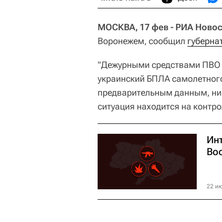
МОСКВА, 17 фев - РИА Новос
Воронежем, сообщил
губерна
"Дежурными средствами ПВО 
украинский БПЛА самолетного
предварительным данным, ник
ситуация находится на контрол
Ин
Во
22 ию