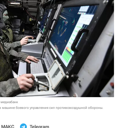
 медиабанк
 в машине боевого управления сил противовоздушной обороны.
МАКС
Telegram