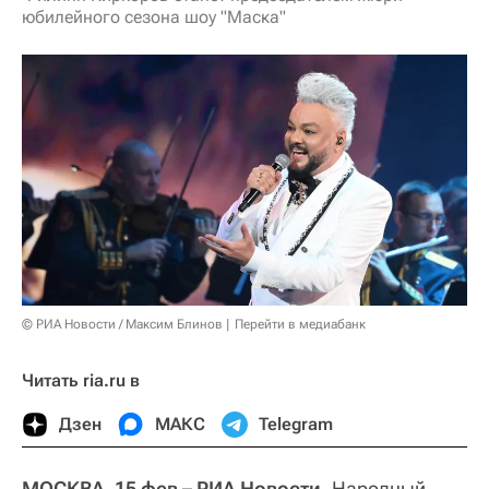
юбилейного сезона шоу "Маска"
© РИА Новости / Максим Блинов
Перейти в медиабанк
Читать ria.ru в
Дзен
МАКС
Telegram
МОСКВА, 15 фев – РИА Новости.
Народный