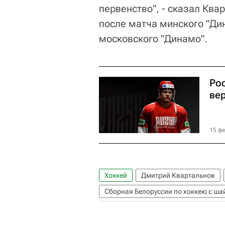
первенство", - сказал Ква
после матча минского "Дин
московского "Динамо".
Ро
ве
15 фе
Хоккей
Дмитрий Квартальнов
Сборная Белоруссии по хоккею с ша