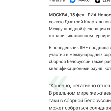
Читать в
МАКС
Дзе
МОСКВА, 15 фев - РИА Новос
хоккею Дмитрий Квартальнов
Международной федерации хок
в квалификационном турнире 
В понедельник IIHF продлила 
участия в международных сор
сборной Белоруссии также р
«
квалификационный раунд, кот
"Конечно, негативно отно
В реальном мире же живем
таки в сборной Белоруссии
может собраться солидная