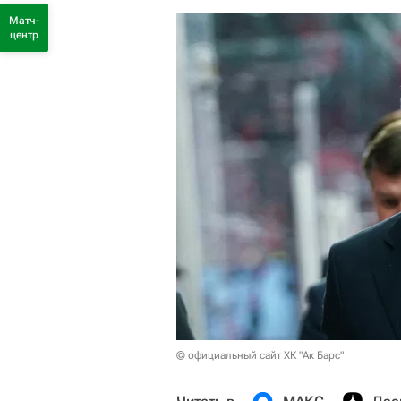
Матч-
центр
© официальный сайт ХК "Ак Барс"