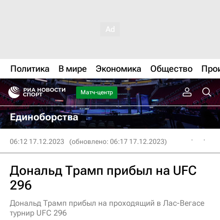
Политика
В мире
Экономика
Общество
Про
Матч-центр
Единоборства
06:12 17.12.2023
(обновлено: 06:17 17.12.2023)
Дональд Трамп прибыл на UFC
296
Дональд Трамп прибыл на проходящий в Лас-Вегасе
турнир UFC 296