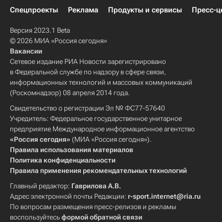
Спецпроекты
Реклама
Продукты и сервисы
Пресс-ц
Версия 2023.1 Beta
© 2026 МИА «Россия сегодня»
Вакансии
Сетевое издание РИА Новости зарегистрировано
в Федеральной службе по надзору в сфере связи,
информационных технологий и массовых коммуникаций
(Роскомнадзор) 08 апреля 2014 года.
Свидетельство о регистрации Эл № ФС77-57640
Учредитель: Федеральное государственное унитарное
предприятие Международное информационное агентство
«Россия сегодня»
(МИА «Россия сегодня»).
Правила использования материалов
Политика конфиденциальности
Правила применения рекомендательных технологий
Главный редактор:
Гаврилова А.В.
Адрес электронной почты Редакции:
r-sport.internet@ria.ru
По вопросам размещения пресс-релизов и рекламы
воспользуйтесь
формой обратной связи