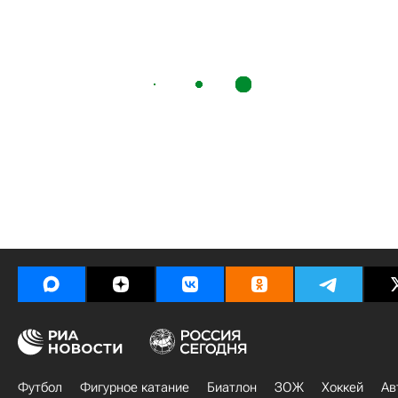
Футбол
Фигурное катание
Биатлон
ЗОЖ
Хоккей
Ав