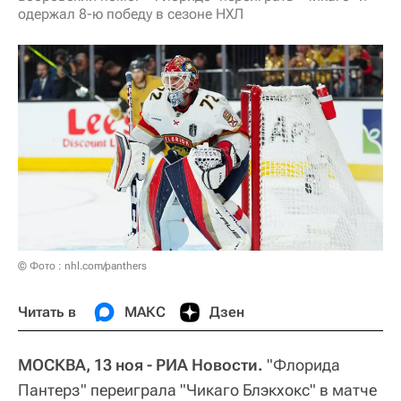
одержал 8-ю победу в сезоне НХЛ
© Фото : nhl.com/panthers
Читать в
МАКС
Дзен
МОСКВА, 13 ноя - РИА Новости.
"Флорида
Пантерз" переиграла "Чикаго Блэкхокс" в матче