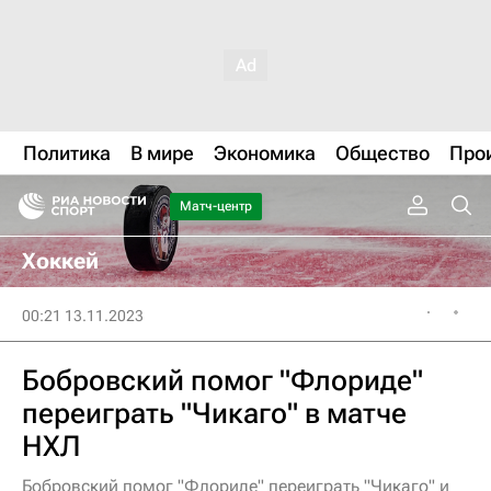
Политика
В мире
Экономика
Общество
Про
Матч-центр
Хоккей
00:21 13.11.2023
Бобровский помог "Флориде"
переиграть "Чикаго" в матче
НХЛ
Бобровский помог "Флориде" переиграть "Чикаго" и