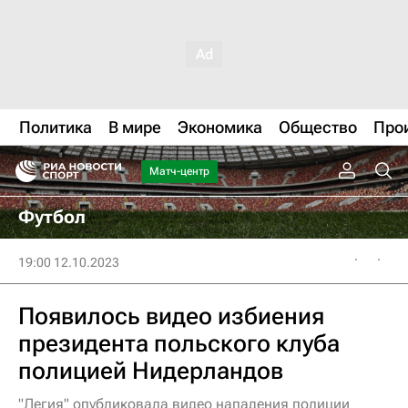
Политика
В мире
Экономика
Общество
Про
Матч-центр
Футбол
19:00 12.10.2023
Появилось видео избиения
президента польского клуба
полицией Нидерландов
"Легия" опубликовала видео нападения полиции