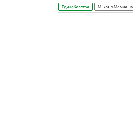
Единоборства
Михаил Мамиашв