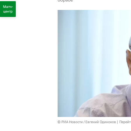
Матч-
центр
© РИА Новости / Евгений Одиноков
Перейт