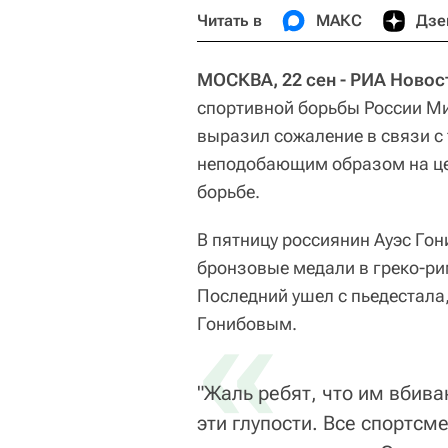
Читать в
МАКС
Дзе
МОСКВА, 22 сен - РИА Новос
спортивной борьбы России М
выразил сожаление в связи с 
неподобающим образом на це
борьбе.
В пятницу россиянин Ауэс Го
бронзовые медали в греко-ри
Последний ушел с пьедестала
«
Гонибовым.
"Жаль ребят, что им вбива
эти глупости. Все спортсме