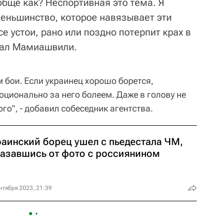
обще как? Неспортивная это тема. Я
меньшинство, которое навязывает эти
 устои, рано или поздно потерпит крах в
азал Мамиашвили.
 бои. Если украинец хорошо борется,
оционально за него болеем. Даже в голову не
го", - добавил собеседник агентства.
раинский борец ушел с пьедестала ЧМ,
казавшись от фото с россиянином
нтября 2023, 21:39