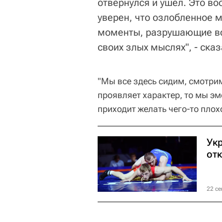
отвернулся и ушел. Это во
уверен, что озлобленное 
моменты, разрушающие все
своих злых мыслях", - ск
"Мы все здесь сидим, смотрим
проявляет характер, то мы эм
приходит желать чего-то плохо
Ук
от
22 се