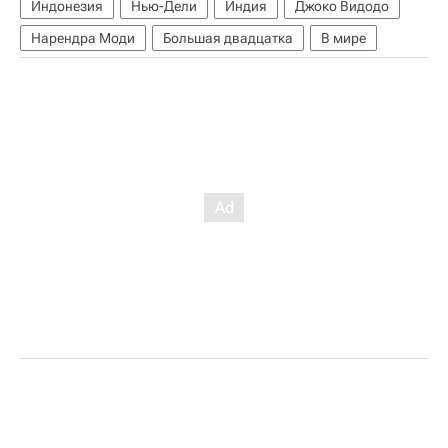
Индонезия
Нью-Дели
Индия
Джоко Видодо
Нарендра Моди
Большая двадцатка
В мире