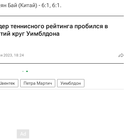
ян Бай (Китай) - 6:1, 6:1.
дер теннисного рейтинга пробился в
етий круг Уимблдона
я 2023, 18:24
Швентек
Петра Мартич
Уимблдон