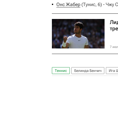
Онс Жабер
(Тунис, 6) - Чжу С
Ли
тр
7 июл
Теннис
Белинда Бенчич
Ига 