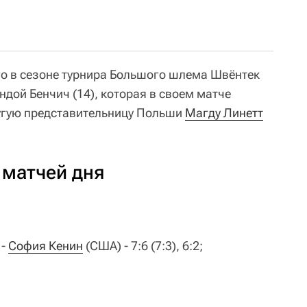
его в сезоне турнира Большого шлема Швёнтек
дой Бенчич (14), которая в своем матче
ругую представительницу Польши
Магду Линетт
 матчей дня
 -
София Кенин
(США) - 7:6 (7:3), 6:2;