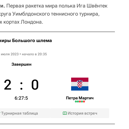
и.
Первая ракетка мира полька Ига Швёнтек
круга Уимблдонского теннисного турнира,
х кортах Лондона.
ниры Большого шлема
Wimbledon WTA
 июля 2023 • начало в 20:35
Завершен
2
:
0
6:2
7:5
Петра Мартич
Турнирная таблица
История встреч