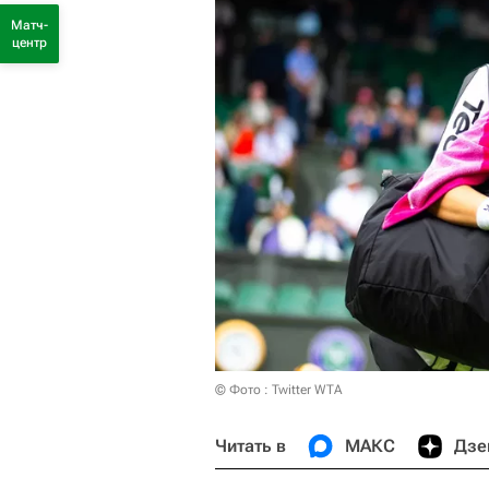
Матч-
центр
© Фото : Twitter WTA
Читать в
МАКС
Дзе