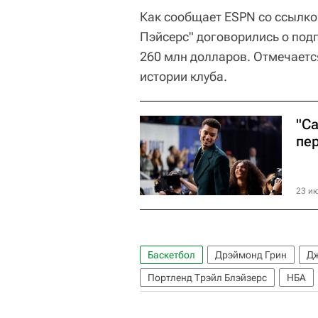
Как сообщает ESPN со ссылко
Пэйсерс" договорились о под
260 млн долларов. Отмечается
истории клуба.
"С
пе
23 ию
Баскетбол
Дрэймонд Грин
Дж
Портленд Трэйл Блэйзерс
НБА