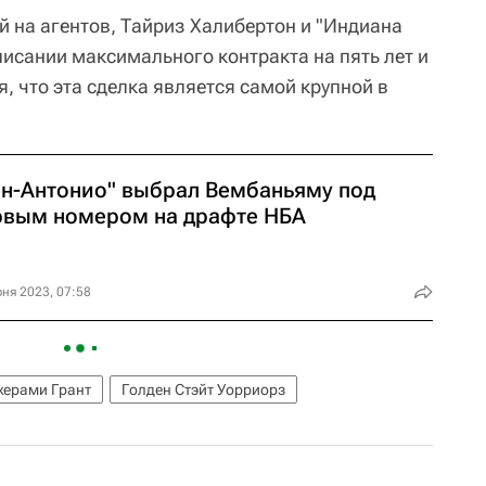
й на агентов, Тайриз Халибертон и "Индиана
писании максимального контракта на пять лет и
, что эта сделка является самой крупной в
ан-Антонио" выбрал Вембаньяму под
рвым номером на драфте НБА
ня 2023, 07:58
ерами Грант
Голден Стэйт Уорриорз