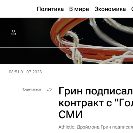
Политика
В мире
Экономика
08:51 01.07.2023
Грин подписал
Поделиться
контракт с "Г
СМИ
Athletic: Дрэймонд Грин подписал