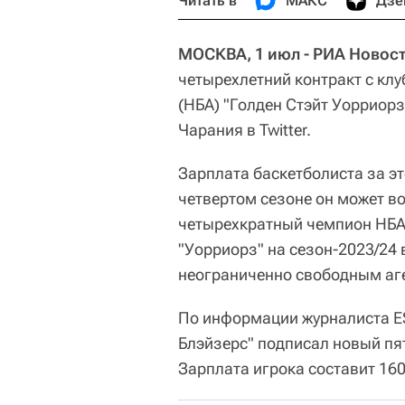
Читать в
МАКС
Дзе
МОСКВА, 1 июл - РИА Новост
четырехлетний контракт с кл
(НБА) "Голден Стэйт Уорриорз
Чарания в Twitter.
Зарплата баскетболиста за эт
четвертом сезоне он может в
четырехкратный чемпион НБА 
"Уорриорз" на сезон-2023/24 
неограниченно свободным аг
По информации журналиста E
Блэйзерс" подписал новый пя
Зарплата игрока составит 16