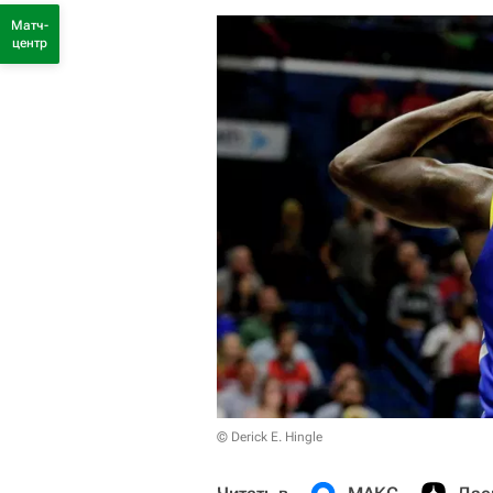
Матч-
центр
© Derick E. Hingle