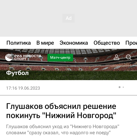
Политика
В мире
Экономика
Общество
Про
Матч-центр
Футбол
17:16 19.06.2023
Глушаков объяснил решение
покинуть "Нижний Новгород"
Глушаков объяснил уход из "Нижнего Новгорода"
словами "сразу сказал, что надолго не поеду"