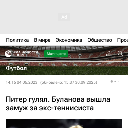
Политика
В мире
Экономика
Общество
Про
Матч-центр
Футбол
14:16 04.06.2023
(обновлено: 15:37 30.09.2025)
Питер гулял. Буланова вышла
замуж за экс-теннисиста