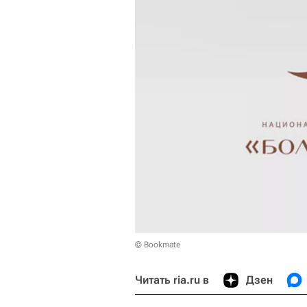
© Bookmate
Читать ria.ru в
Дзен