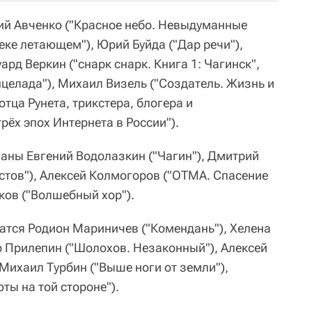
ий Авченко ("Красное небо. Невыдуманные
веке летающем"), Юрий Буйда ("Дар речи"),
ард Веркин ("cнарк снарк. Книга 1: Чагинск",
Энцелада"), Михаил Визель ("Создатель. Жизнь и
тца Рунета, трикстера, блогера и
рёх эпох Интернета в России").
заны Евгений Водолазкин ("Чагин"), Дмитрий
стов"), Алексей Колмогоров ("ОТМА. Спасение
ков ("Волшебный хор").
чатся Родион Мариничев ("Комендань"), Хелена
р Прилепин ("Шолохов. Незаконный"), Алексей
 Михаил Турбин ("Выше ноги от земли"),
ы на той стороне").