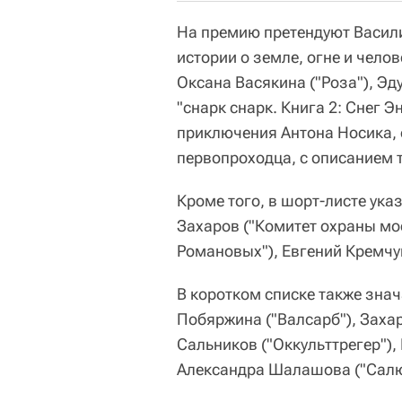
На премию претендуют Васил
истории о земле, огне и чело
Оксана Васякина ("Роза"), Эду
"cнарк снарк. Книга 2: Снег 
приключения Антона Носика, о
первопроходца, с описанием т
Кроме того, в шорт-листе ука
Захаров ("Комитет охраны мо
Романовых"), Евгений Кремчу
В коротком списке также зна
Побяржина ("Валсарб"), Заха
Сальников ("Оккульттрегер"),
Александра Шалашова ("Салют