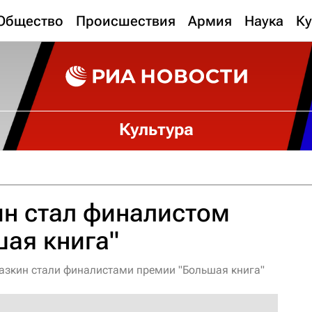
Общество
Происшествия
Армия
Наука
Ку
Культура
ин стал финалистом
ая книга"
азкин стали финалистами премии "Большая книга"