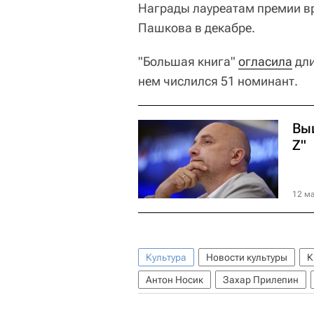
Награды лауреатам премии вр
Пашкова в декабре.
"Большая книга"
огласила
дли
нем числился 51 номинант.
Вы
Z"
12 ма
Культура
Новости культуры
К
Антон Носик
Захар Прилепин