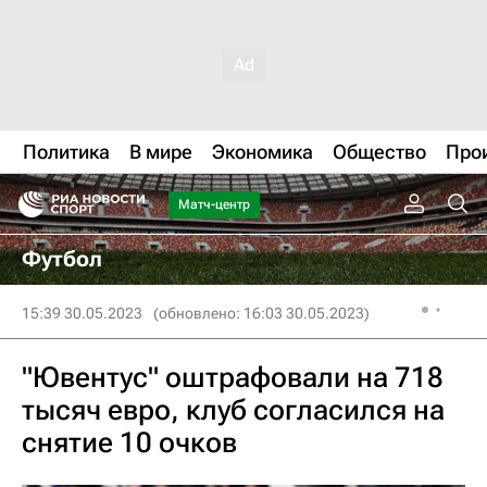
Политика
В мире
Экономика
Общество
Про
Матч-центр
Футбол
15:39 30.05.2023
(обновлено: 16:03 30.05.2023)
"Ювентус" оштрафовали на 718
тысяч евро, клуб согласился на
снятие 10 очков