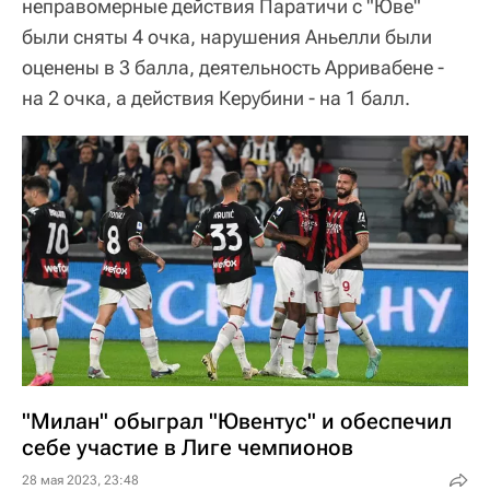
неправомерные действия Паратичи с "Юве"
были сняты 4 очка, нарушения Аньелли были
оценены в 3 балла, деятельность Арривабене -
на 2 очка, а действия Керубини - на 1 балл.
"Милан" обыграл "Ювентус" и обеспечил
себе участие в Лиге чемпионов
28 мая 2023, 23:48