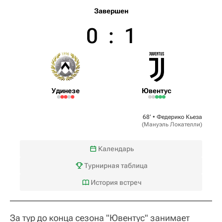
Завершен
0
:
1
Удинезе
Ювентус
68‎’‎ •
Федерико Кьеза
(
Мануэль Локателли
)
Календарь
Турнирная таблица
История встреч
За тур до конца сезона "Ювентус" занимает