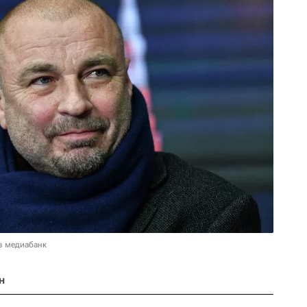
в медиабанк
н