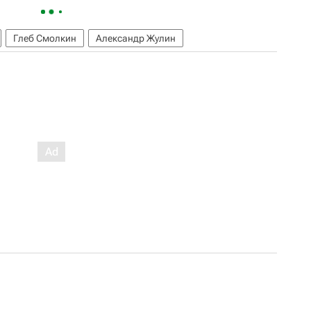
Глеб Смолкин
Александр Жулин