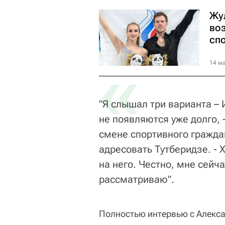
Жу
во
сп
«
14 ма
"Я слышал три варианта – 
не появляются уже долго, 
смене спортивного гражда
адресовать Тутберидзе. - 
на него. Честно, мне сейч
рассматриваю".
Полностью интервью с Алек