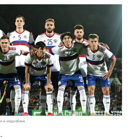
и в медиабанк
н