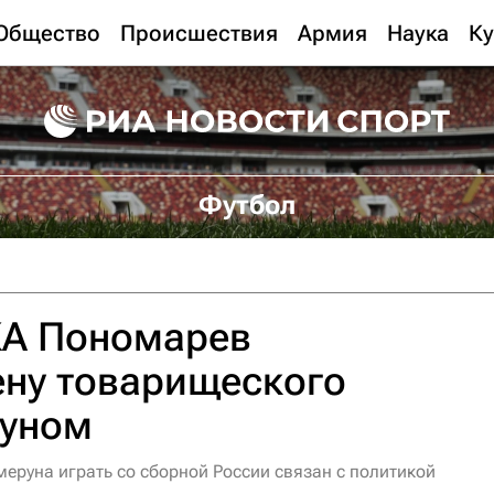
Общество
Происшествия
Армия
Наука
Ку
Футбол
КА Пономарев
ену товарищеского
руном
меруна играть со сборной России связан с политикой