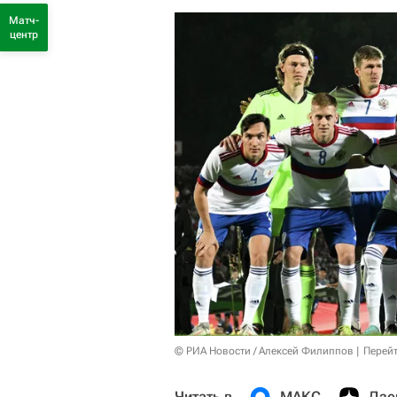
Матч-
центр
© РИА Новости / Алексей Филиппов
Перейт
Читать в
МАКС
Дзе