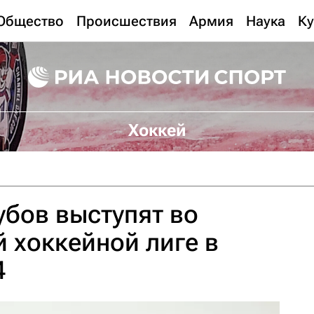
Общество
Происшествия
Армия
Наука
Ку
Хоккей
убов выступят во
 хоккейной лиге в
4