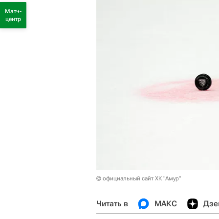
Матч-
центр
© официальный сайт ХК "Амур"
Читать в
МАКС
Дзе