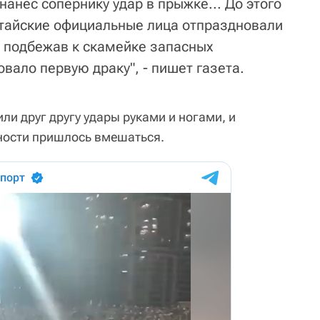
нанес сопернику удар в прыжке... До этого
тайские официальные лица отпраздновали
, подбежав к скамейке запасных
вало первую драку", - пишет газета.
или друг другу удары руками и ногами, и
ности пришлось вмешаться.