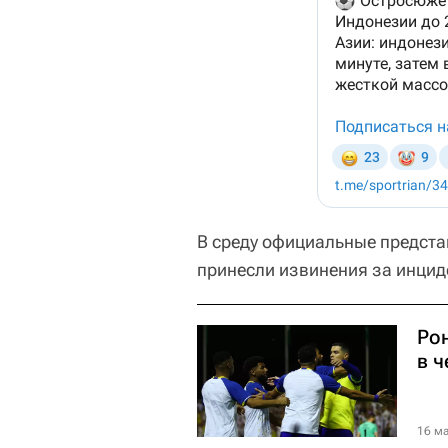
В среду официальные предст
принесли извинения за инцид
Ро
в 
16 ма