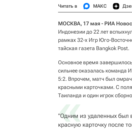
Читать в
МАКС
Дзе
МОСКВА, 17 мая - РИА Новос
Индонезии до 22 лет вспыхну
рамках 32-х Игр Юго-Восточн
тайская газета Bangkok Post.
Основное время завершилось 
сильнее оказалась команда И
5:2. Впрочем, матч был омра
красными карточками. С поля
«
Таиланда и один игрок сборн
"Одним из удаленных был 
красную карточку после то