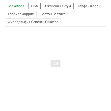
Баскетбол
НБА
Джейсон Тейтум
Стефен Карри
Тобайас Харрис
Бостон Селтикс
Филадельфия Севенти Сиксерс