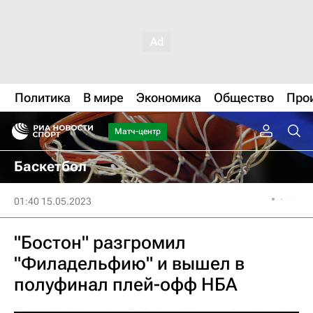
Политика
В мире
Экономика
Общество
Про
Матч-центр
Баскетбол
01:40 15.05.2023
"Бостон" разгромил
"Филадельфию" и вышел в
полуфинал плей-офф НБА