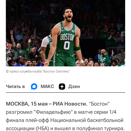
© пресс-служба клуба "Бостон Селтикс"
Читать в
МАКС
Дзен
МОСКВА, 15 мая – РИА Новости.
"Бостон"
разгромил "Филадельфию" в матче серии 1/4
финала плей-офф Национальной баскетбольной
ассоциации (НБА) и вышел в полуфинал турнира.