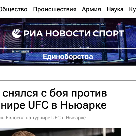
Общество
Происшествия
Армия
Наука
Ку
Единоборства
снялся с боя против
рнире UFC в Ньюарке
ив Евлоева на турнире UFC в Ньюарке