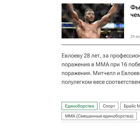
Фь
че
29 ап
Евлоеву 28 лет, за профессио
поражения в ММА при 16 побед
поражения. Митчелл и Евлоев 
полулегком весе соответствен
Единоборства
Спорт
Брайс 
ММА (Смешанные единоборства)